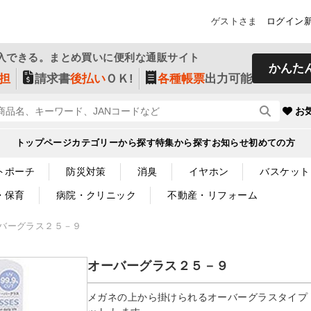
ゲストさま
ログイン
入できる。まとめ買いに便利な通販サイト
かんた
担
請求書
後払い
ＯＫ!
各種帳票
出力可能
お
トップページ
カテゴリーから探す
特集から探す
お知らせ
初めての方
トポーチ
防災対策
消臭
イヤホン
バスケット
・保育
病院・クリニック
不動産・リフォーム
バーグラス２５－９
オーバーグラス２５－９
メガネの上から掛けられるオーバーグラスタイプ