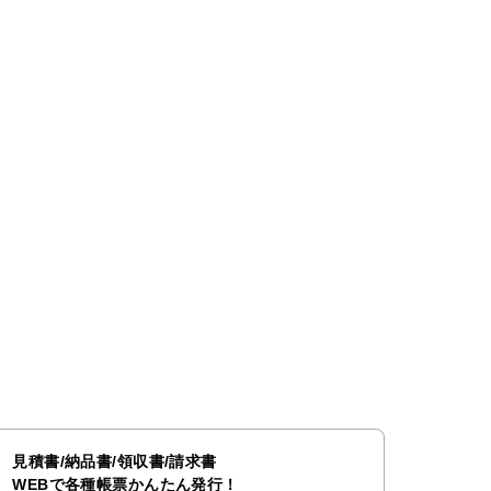
見積書/納品書/領収書/請求書
WEBで各種帳票かんたん発行！