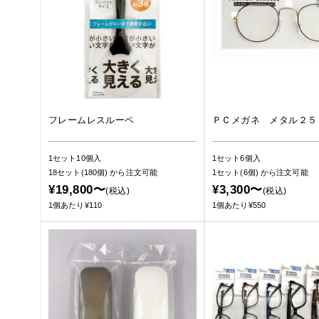
フレームレスルーペ
ＰＣメガネ メタル２５
1セット10個入
1セット6個入
18セット(180個)
から注文可能
1セット(6個)
から注文可能
¥19,800〜
¥3,300〜
(税込)
(税込)
1個あたり¥110
1個あたり¥550