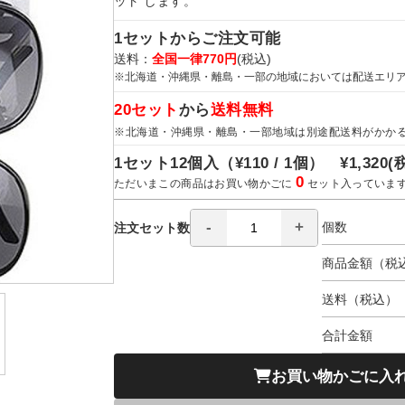
ット します。
1セットからご注文可能
送料：
全国一律770円
(税込)
※北海道・沖縄県・離島・一部の地域においては配送エリ
20セット
から
送料無料
※北海道・沖縄県・離島・一部地域は別途配送料がかか
1セット12個入（
¥110 / 1個）
¥1,320
(
0
ただいまこの商品はお買い物かごに
セット入っていま
個数
注文セット数
商品金額（税
送料（税込）
合計金額
お買い物かごに入