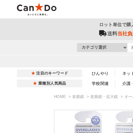
ロット単位で購
送料
当社負
ひんやり
ネッ
注目のキーワード
学校関連
介護
業種別人気商品
HOME
老眼鏡
老眼鏡・拡大鏡
オー