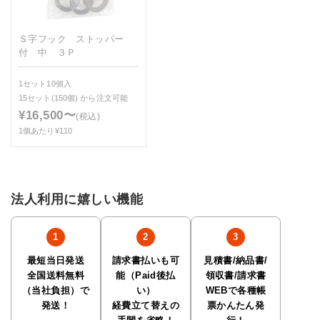
Ｓ字フック ストッパー
付 中 ３Ｐ
1セット10個入
15セット(150個)
から注文可能
¥16,500〜
(税込)
1個あたり¥110
法人利用に嬉しい機能
最短当日発送
請求書払いも可
見積書/納品書/
全国送料無料
能（Paid後払
領収書/請求書
（当社負担）で
い）
WEBで各種帳
発送！
経費立て替えの
票かんたん発