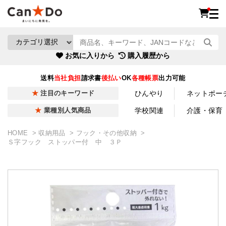
お気に入りから
購入履歴から
送料
当社負担
請求書
後払い
OK
各種帳票
出力可能
ひんやり
ネットポー
注目のキーワード
学校関連
介護・保育
業種別人気商品
HOME
収納用品
フック・その他収納
Ｓ字フック ストッパー付 中 ３Ｐ