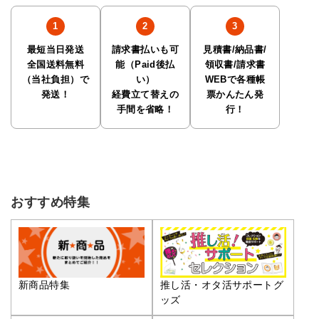
最短当日発送
請求書払いも可
見積書/納品書/
全国送料無料
能（Paid後払
領収書/請求書
（当社負担）で
い）
WEBで各種帳
発送！
経費立て替えの
票かんたん発
手間を省略！
行！
おすすめ特集
推し活・オタ活サポートグ
新商品特集
ッズ