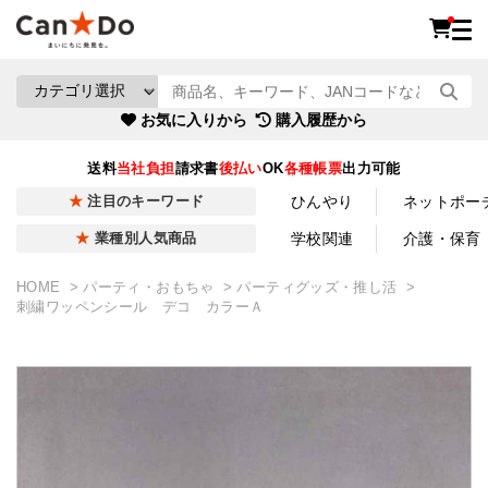
お気に入りから
購入履歴から
送料
当社負担
請求書
後払い
OK
各種帳票
出力可能
ひんやり
ネットポー
注目のキーワード
学校関連
介護・保育
業種別人気商品
HOME
パーティ・おもちゃ
パーティグッズ・推し活
刺繍ワッペンシール デコ カラーＡ