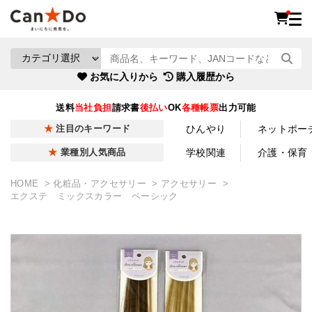
お気に入りから
購入履歴から
送料
当社負担
請求書
後払い
OK
各種帳票
出力可能
ひんやり
ネットポー
注目のキーワード
学校関連
介護・保育
業種別人気商品
HOME
化粧品・アクセサリー
アクセサリー
エクステ ミックスカラー ベーシック