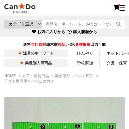
お気に入りから
購入履歴から
送料
当社負担
請求書
後払い
OK
各種帳票
出力可能
ひんやり
ネットポー
注目のキーワード
学校関連
介護・保育
業種別人気商品
HOME
大工・園芸用品
園芸用品・ペット用品
子ども用軍手すべり止め付き