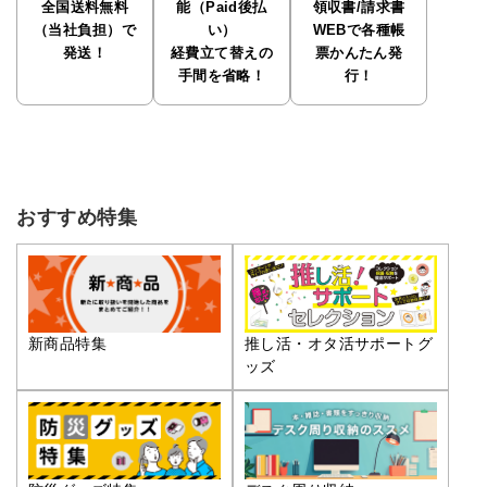
全国送料無料
能（Paid後払
領収書/請求書
（当社負担）で
い）
WEBで各種帳
発送！
経費立て替えの
票かんたん発
手間を省略！
行！
おすすめ特集
推し活・オタ活サポートグ
新商品特集
ッズ