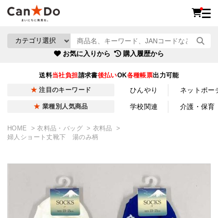
お気に入りから
購入履歴から
送料
当社負担
請求書
後払い
OK
各種帳票
出力可能
ひんやり
ネットポー
注目のキーワード
学校関連
介護・保育
業種別人気商品
HOME
衣料品・バッグ
衣料品
婦人ショート丈靴下 湯のみ柄