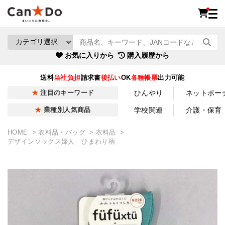
お気に入りから
購入履歴から
送料
当社負担
請求書
後払い
OK
各種帳票
出力可能
ひんやり
ネットポー
注目のキーワード
学校関連
介護・保育
業種別人気商品
HOME
衣料品・バッグ
衣料品
デザインソックス婦人 ひまわり柄