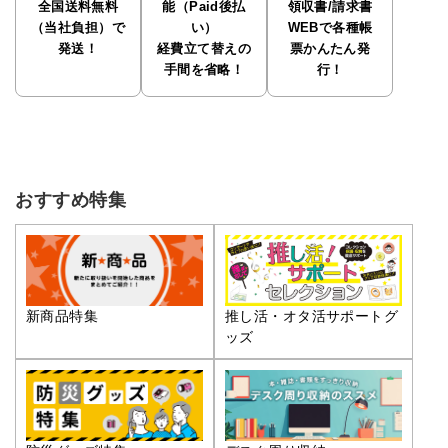
全国送料無料
能（Paid後払
領収書/請求書
（当社負担）で
い）
WEBで各種帳
発送！
経費立て替えの
票かんたん発
手間を省略！
行！
おすすめ特集
推し活・オタ活サポートグ
新商品特集
ッズ