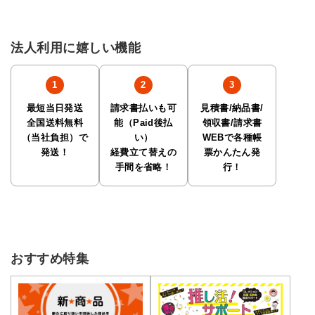
法人利用に嬉しい機能
最短当日発送
請求書払いも可
見積書/納品書/
全国送料無料
能（Paid後払
領収書/請求書
（当社負担）で
い）
WEBで各種帳
発送！
経費立て替えの
票かんたん発
手間を省略！
行！
おすすめ特集