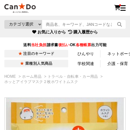
お気に入りから
購入履歴から
送料
当社負担
請求書
後払い
OK
各種帳票
出力可能
ひんやり
ネットポー
注目のキーワード
学校関連
介護・保育
業種別人気商品
HOME
ホーム用品
トラベル・自転車・カー用品
ホッとアイラブマスク２枚ホワイトムスク