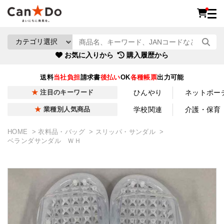
お気に入りから
購入履歴から
送料
当社負担
請求書
後払い
OK
各種帳票
出力可能
ひんやり
ネットポー
注目のキーワード
学校関連
介護・保育
業種別人気商品
HOME
衣料品・バッグ
スリッパ・サンダル
ベランダサンダル ＷＨ