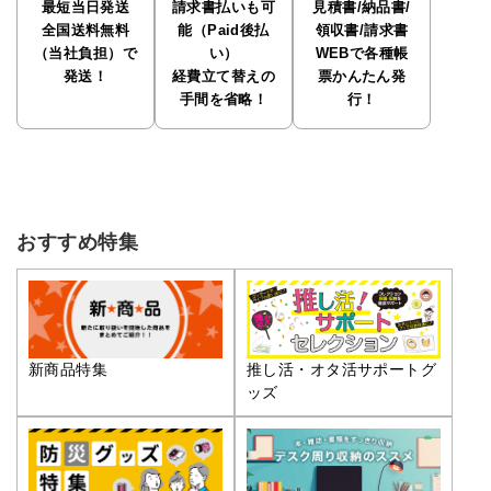
最短当日発送
請求書払いも可
見積書/納品書/
全国送料無料
能（Paid後払
領収書/請求書
（当社負担）で
い）
WEBで各種帳
発送！
経費立て替えの
票かんたん発
手間を省略！
行！
おすすめ特集
推し活・オタ活サポートグ
新商品特集
ッズ