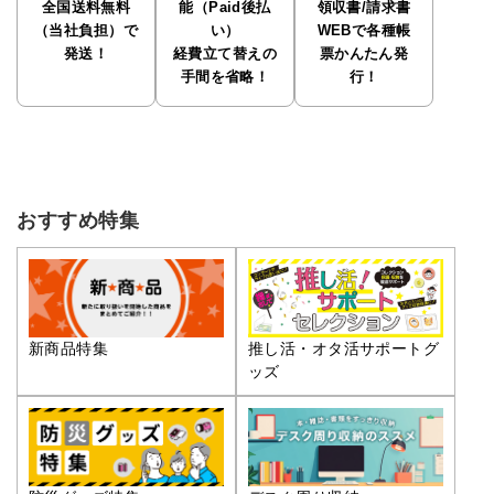
全国送料無料
能（Paid後払
領収書/請求書
（当社負担）で
い）
WEBで各種帳
発送！
経費立て替えの
票かんたん発
手間を省略！
行！
おすすめ特集
推し活・オタ活サポートグ
新商品特集
ッズ