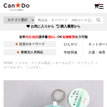
お気に入りから
購入履歴から
送料
当社負担
請求書
後払い
OK
各種帳票
出力可能
ひんやり
ネットポー
注目のキーワード
学校関連
介護・保育
業種別人気商品
HOME
スマホ・デジタル用品
キーホルダー・ストラップ
キーホルダー くらげＢＬ