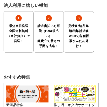
法人利用に嬉しい機能
最短当日発送
請求書払いも可
見積書/納品書/
全国送料無料
能（Paid後払
領収書/請求書
（当社負担）で
い）
WEBで各種帳
発送！
経費立て替えの
票かんたん発
手間を省略！
行！
おすすめ特集
推し活・オタ活サポートグ
新商品特集