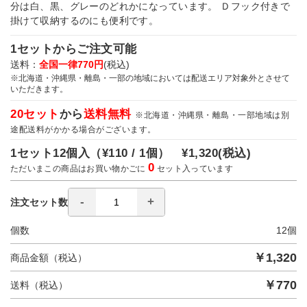
分は白、黒、グレーのどれかになっています。 Ｄフック付きで
掛けて収納するのにも便利です。
1セットからご注文可能
送料：
全国一律770円
(税込)
※北海道・沖縄県・離島・一部の地域においては配送エリア対象外とさせて
いただきます。
20セット
から
送料無料
※北海道・沖縄県・離島・一部地域は別
途配送料がかかる場合がございます。
1セット12個入（
¥110 / 1個）
¥1,320
(税込)
0
ただいまこの商品はお買い物かごに
セット入っています
注文セット数
個数
12
個
￥
1,320
商品金額（税込）
￥
770
送料（税込）