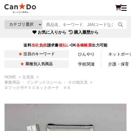
お気に入りから
購入履歴から
送料
当社負担
請求書
後払い
OK
各種帳票
出力可能
ひんやり
ネットポー
注目のキーワード
学校関連
介護・保育
業種別人気商品
HOME
文房具
事務用品 ・ インデックスシール ・ その他文具
Ｄフック付ＰＶＣネットポーチ Ａ６