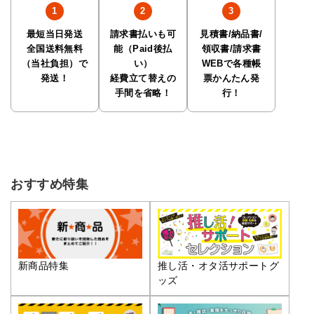
最短当日発送
請求書払いも可
見積書/納品書/
全国送料無料
能（Paid後払
領収書/請求書
（当社負担）で
い）
WEBで各種帳
発送！
経費立て替えの
票かんたん発
手間を省略！
行！
おすすめ特集
推し活・オタ活サポートグ
新商品特集
ッズ