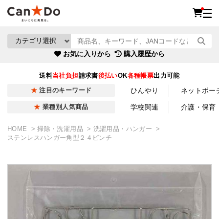
お気に入りから
購入履歴から
送料
当社負担
請求書
後払い
OK
各種帳票
出力可能
ひんやり
ネットポー
注目のキーワード
学校関連
介護・保育
業種別人気商品
HOME
掃除・洗濯用品
洗濯用品・ハンガー
ステンレスハンガー角型２４ピンチ