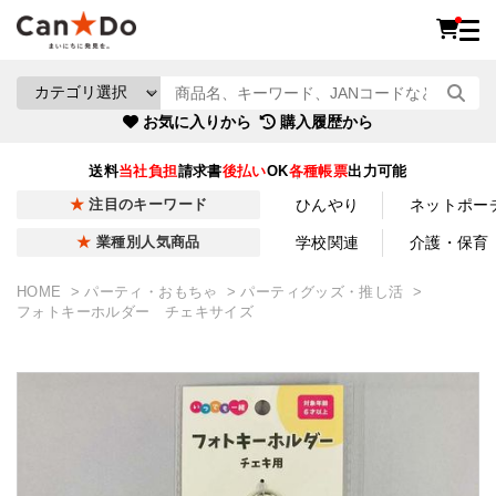
お気に入りから
購入履歴から
送料
当社負担
請求書
後払い
OK
各種帳票
出力可能
ひんやり
ネットポー
注目のキーワード
学校関連
介護・保育
業種別人気商品
HOME
パーティ・おもちゃ
パーティグッズ・推し活
フォトキーホルダー チェキサイズ