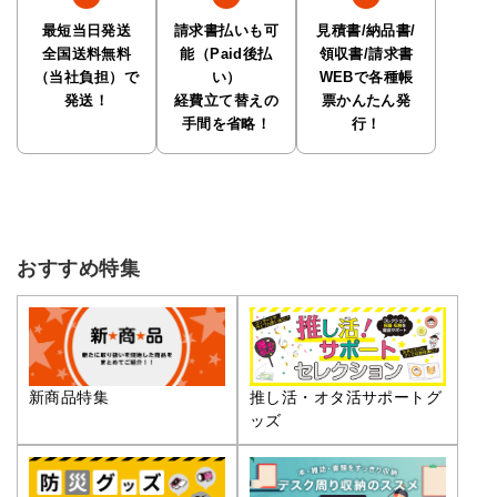
最短当日発送
請求書払いも可
見積書/納品書/
全国送料無料
能（Paid後払
領収書/請求書
（当社負担）で
い）
WEBで各種帳
発送！
経費立て替えの
票かんたん発
手間を省略！
行！
おすすめ特集
推し活・オタ活サポートグ
新商品特集
ッズ