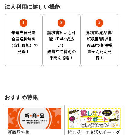
法人利用に嬉しい機能
最短当日発送
請求書払いも可
見積書/納品書/
全国送料無料
能（Paid後払
領収書/請求書
（当社負担）で
い）
WEBで各種帳
発送！
経費立て替えの
票かんたん発
手間を省略！
行！
おすすめ特集
推し活・オタ活サポートグ
新商品特集