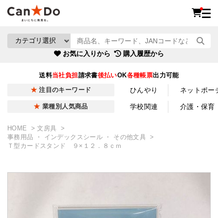
お気に入りから
購入履歴から
送料
当社負担
請求書
後払い
OK
各種帳票
出力可能
ひんやり
ネットポー
注目のキーワード
学校関連
介護・保育
業種別人気商品
HOME
文房具
事務用品 ・ インデックスシール ・ その他文具
Ｔ型カードスタンド ９×１２．８ｃｍ