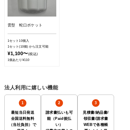
雲型 蛇口ポケット
1セット10個入
1セット(10個)
から注文可能
¥1,100〜
(税込)
1個あたり¥110
法人利用に嬉しい機能
最短当日発送
請求書払いも可
見積書/納品書/
全国送料無料
能（Paid後払
領収書/請求書
（当社負担）で
い）
WEBで各種帳