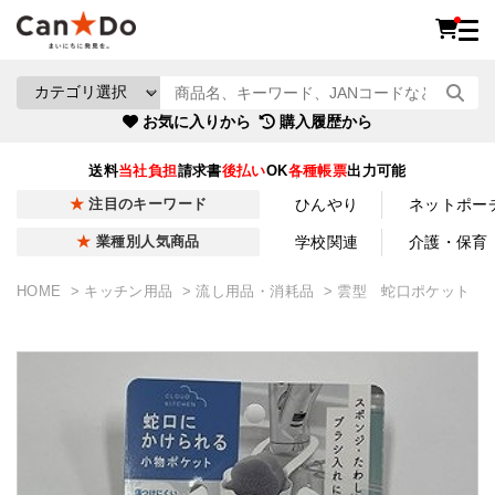
お気に入りから
購入履歴から
送料
当社負担
請求書
後払い
OK
各種帳票
出力可能
ひんやり
ネットポー
注目のキーワード
学校関連
介護・保育
業種別人気商品
HOME
キッチン用品
流し用品・消耗品
雲型 蛇口ポケット