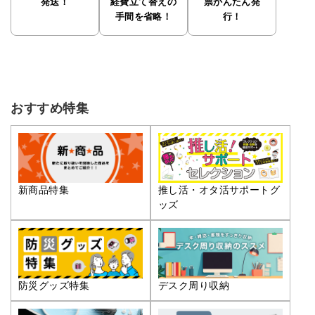
発送！
経費立て替えの
票かんたん発
手間を省略！
行！
おすすめ特集
推し活・オタ活サポートグ
新商品特集
ッズ
防災グッズ特集
デスク周り収納