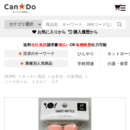
お気に入りから
購入履歴から
送料
当社負担
請求書
後払い
OK
各種帳票
出力可能
ひんやり
ネットポー
注目のキーワード
学校関連
介護・保育
業種別人気商品
HOME
キッチン用品
お弁当・行楽用品
ソースボトル １５ｍｌ ４Ｐ