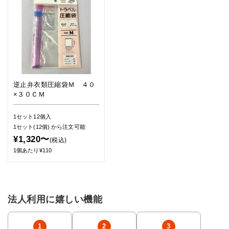
逆止弁衣類圧縮袋Ｍ ４０
×３０ＣＭ
1セット12個入
1セット(12個)
から注文可能
¥1,320〜
(税込)
1個あたり¥110
法人利用に嬉しい機能