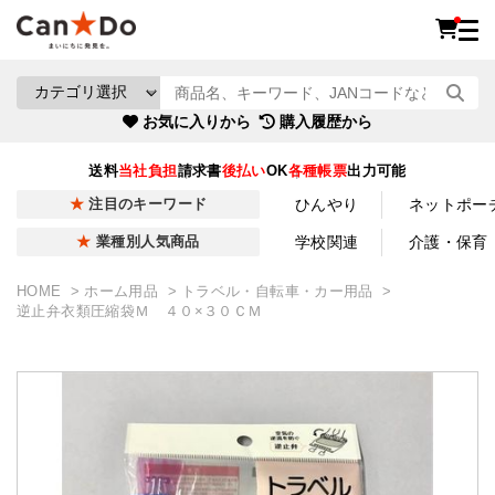
お気に入りから
購入履歴から
送料
当社負担
請求書
後払い
OK
各種帳票
出力可能
ひんやり
ネットポー
注目のキーワード
学校関連
介護・保育
業種別人気商品
HOME
ホーム用品
トラベル・自転車・カー用品
逆止弁衣類圧縮袋Ｍ ４０×３０ＣＭ