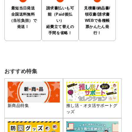
最短当日発送
請求書払いも可
見積書/納品書/
全国送料無料
能（Paid後払
領収書/請求書
（当社負担）で
い）
WEBで各種帳
発送！
経費立て替えの
票かんたん発
手間を省略！
行！
おすすめ特集
推し活・オタ活サポートグ
新商品特集
ッズ