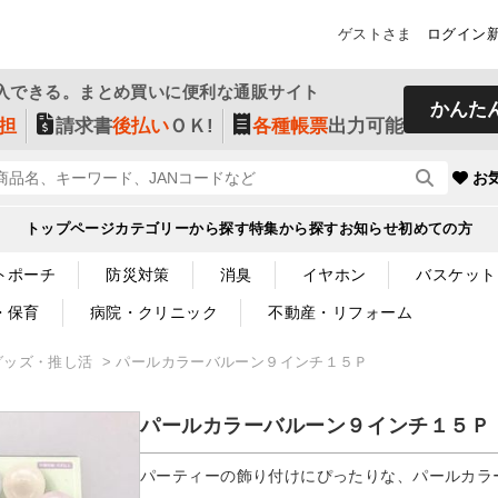
ゲストさま
ログイン
入できる。まとめ買いに便利な通販サイト
かんた
担
請求書
後払い
ＯＫ!
各種帳票
出力可能
お
トップページ
カテゴリーから探す
特集から探す
お知らせ
初めての方
トポーチ
防災対策
消臭
イヤホン
バスケット
・保育
病院・クリニック
不動産・リフォーム
グッズ・推し活
パールカラーバルーン９インチ１５Ｐ
パールカラーバルーン９インチ１５Ｐ
パーティーの飾り付けにぴったりな、パールカラ