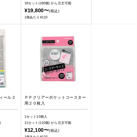
18セット(180個)
から注文可能
¥19,800〜
(税込)
1個あたり¥110
ィール２
ＰＰクリアーポケットコースター
用２０枚入
1セット10個入
能
11セット(110個)
から注文可能
¥12,100〜
(税込)
1個あたり¥110