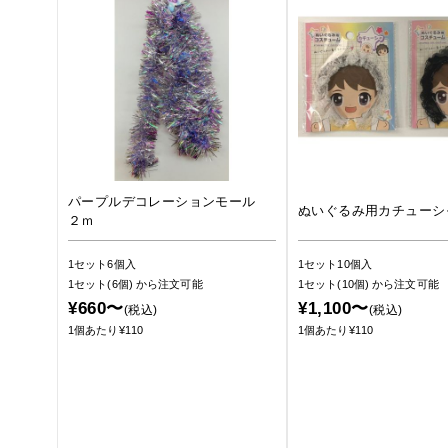
パープルデコレーションモール
ぬいぐるみ用カチューシ
２ｍ
1セット6個入
1セット10個入
1セット(6個)
から注文可能
1セット(10個)
から注文可能
¥660〜
¥1,100〜
(税込)
(税込)
1個あたり¥110
1個あたり¥110