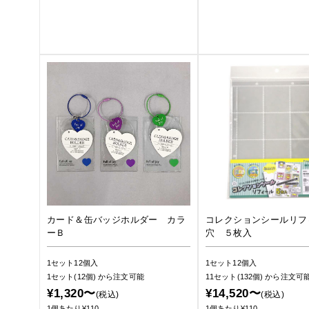
カード＆缶バッジホルダー カラ
コレクションシールリフ
ーＢ
穴 ５枚入
1セット12個入
1セット12個入
1セット(12個)
から注文可能
11セット(132個)
から注文可
¥1,320〜
¥14,520〜
(税込)
(税込)
1個あたり¥110
1個あたり¥110