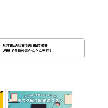
見積書/納品書/領収書/請求書
WEBで各種帳票かんたん発行！