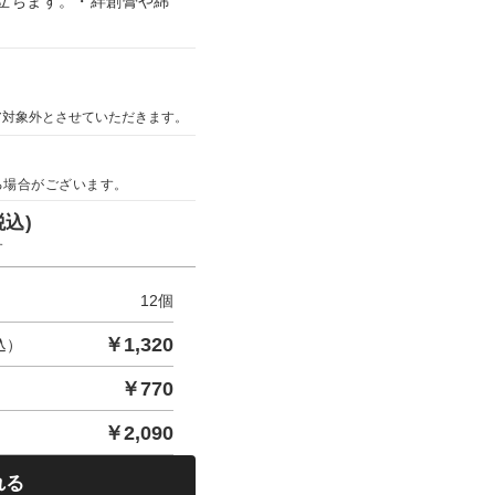
立ちます。・絆創膏や綿
ア対象外とさせていただきます。
る場合がございます。
税込)
す
12
個
￥
1,320
込）
￥
770
￥
2,090
れる