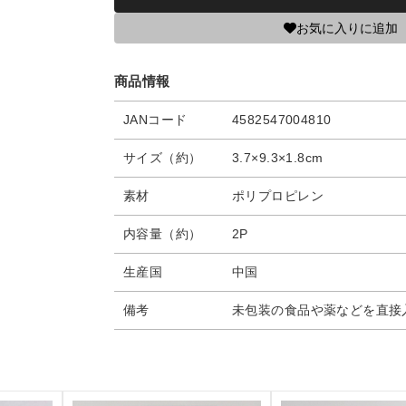
お気に入りに追加
商品情報
JANコード
4582547004810
サイズ（約）
3.7×9.3×1.8cm
素材
ポリプロピレン
内容量（約）
2P
生産国
中国
備考
未包装の食品や薬などを直接