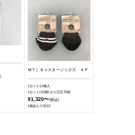
ＭＴ）キャスターソックス ４Ｐ
能
1セット12個入
1セット(12個)
から注文可能
¥1,320〜
(税込)
1個あたり¥110