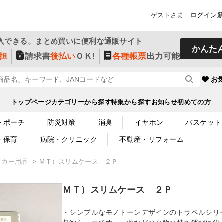
ゲストさま
ログイン
入できる。まとめ買いに便利な通販サイト
かんた
担
請求書
後払い
ＯＫ!
各種帳票
出力可能
お
トップページ
カテゴリーから探す
特集から探す
お知らせ
初めての方
トポーチ
防災対策
消臭
イヤホン
バスケット
・保育
病院・クリニック
不動産・リフォーム
・カー用品
ＭＴ）スリムケース ２Ｐ
ＭＴ）スリムケース ２Ｐ
・シンプルなモノトーンデザインのトラベルシリ