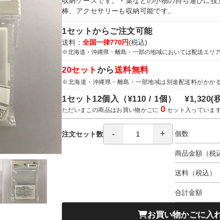
収納ケースです。・薬などの小物の持ち運びに役
棒、アクセサリーも収納可能です。
1セットからご注文可能
送料：
全国一律770円
(税込)
※北海道・沖縄県・離島・一部の地域においては配送エリ
20セット
から
送料無料
※北海道・沖縄県・離島・一部地域は別途配送料がかか
1セット12個入（
¥110 / 1個）
¥1,320
(
0
ただいまこの商品はお買い物かごに
セット入っていま
個数
注文セット数
商品金額（税
送料（税込）
合計金額
お買い物かごに入