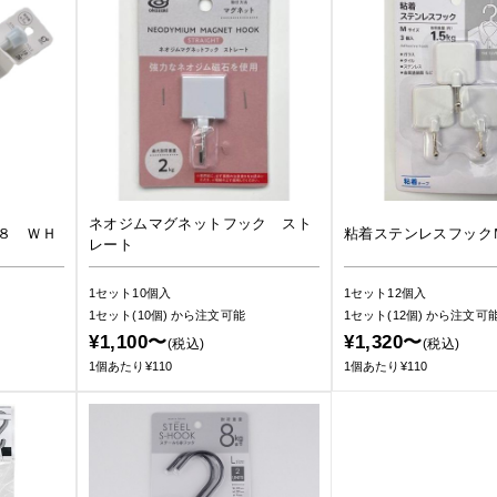
ネオジムマグネットフック スト
８ ＷＨ
粘着ステンレスフック
レート
1セット10個入
1セット12個入
1セット(10個)
から注文可能
1セット(12個)
から注文可
¥1,100〜
¥1,320〜
(税込)
(税込)
1個あたり¥110
1個あたり¥110