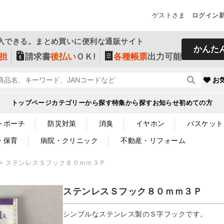
ゲストさま
ログイン
入できる。まとめ買いに便利な通販サイト
かんた
担
請求書
後払い
ＯＫ!
各種帳票
出力可能
お
トップページ
カテゴリーから探す
特集から探す
お知らせ
初めての方
トポーチ
防災対策
消臭
イヤホン
バスケット
・保育
病院・クリニック
不動産・リフォーム
ステンレスＳフック８０ｍｍ３Ｐ
ステンレスＳフック８０ｍｍ３Ｐ
シンプルなステンレス製のＳ字フックです。