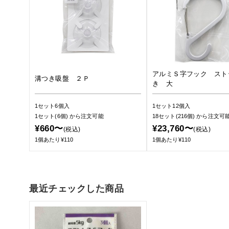
アルミＳ字フック スト
溝つき吸盤 ２Ｐ
き 大
1セット6個入
1セット12個入
1セット(6個)
から注文可能
18セット(216個)
から注文可
¥660〜
¥23,760〜
(税込)
(税込)
1個あたり¥110
1個あたり¥110
最近チェックした商品