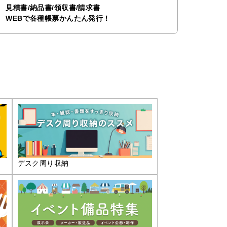
見積書/納品書/領収書/請求書
WEBで各種帳票かんたん発行！
デスク周り収納