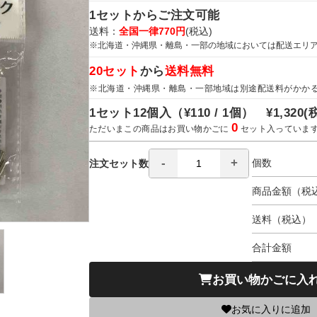
1セットからご注文可能
送料：
全国一律770円
(税込)
※北海道・沖縄県・離島・一部の地域においては配送エリ
20セット
から
送料無料
※北海道・沖縄県・離島・一部地域は別途配送料がかか
1セット12個入（
¥110 / 1個）
¥1,320
(
0
ただいまこの商品はお買い物かごに
セット入っていま
個数
注文セット数
商品金額（税
送料（税込）
合計金額
お買い物かごに入
お気に入りに追加