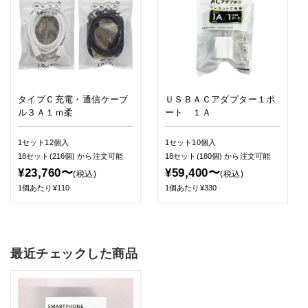
タイプＣ充電・通信ケーブ
ＵＳＢＡＣアダプター１ポ
ル３Ａ１ｍ柔
ート １Ａ
1セット12個入
1セット10個入
18セット(216個)
から注文可能
18セット(180個)
から注文可能
¥23,760〜
¥59,400〜
(税込)
(税込)
1個あたり¥110
1個あたり¥330
最近チェックした商品