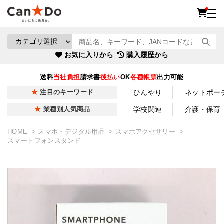
お気に入りから
購入履歴から
送料
当社負担
請求書
後払い
OK
各種帳票
出力可能
ひんやり
ネットポー
注目のキーワード
学校関連
介護・保育
業種別人気商品
HOME
スマホ・デジタル用品
スマホアクセサリー
スマートフォンスタンド