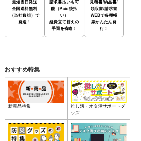
最短当日発送
請求書払いも可
見積書/納品書/
全国送料無料
能（Paid後払
領収書/請求書
（当社負担）で
い）
WEBで各種帳
発送！
経費立て替えの
票かんたん発
手間を省略！
行！
おすすめ特集
推し活・オタ活サポートグ
新商品特集
ッズ