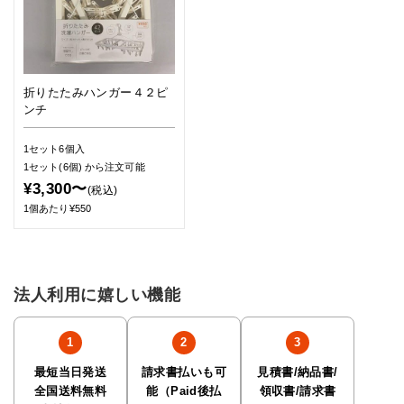
折りたたみハンガー４２ピ
ンチ
1セット6個入
1セット(6個)
から注文可能
¥3,300〜
(税込)
1個あたり¥550
法人利用に嬉しい機能
最短当日発送
請求書払いも可
見積書/納品書/
全国送料無料
能（Paid後払
領収書/請求書