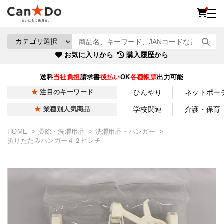
お気に入りから
購入履歴から
送料
当社負担
請求書
後払い
OK
各種帳票
出力可能
ひんやり
ネットポー
注目のキーワード
学校関連
介護・保育
業種別人気商品
HOME
掃除・洗濯用品
洗濯用品・ハンガー
折りたたみハンガー４２ピンチ