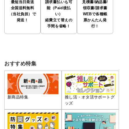
最短当日発送
請求書払いも可
見積書/納品書/
全国送料無料
能（Paid後払
領収書/請求書
（当社負担）で
い）
WEBで各種帳
発送！
経費立て替えの
票かんたん発
手間を省略！
行！
おすすめ特集
推し活・オタ活サポートグ
新商品特集
ッズ