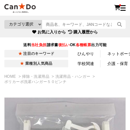
お気に入りから
購入履歴から
送料
当社負担
請求書
後払い
OK
各種帳票
出力可能
ひんやり
ネットポー
注目のキーワード
学校関連
介護・保育
業種別人気商品
HOME
掃除・洗濯用品
洗濯用品・ハンガー
ポリカーボ洗濯ハンガー５０ピンチ