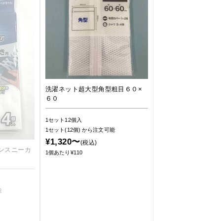
洗濯ネット超大型角型粗目６０×
６０
1セット12個入
1セット(12個)
から注文可能
¥1,320〜
(税込)
ンスニーカ
1個あたり¥110
能