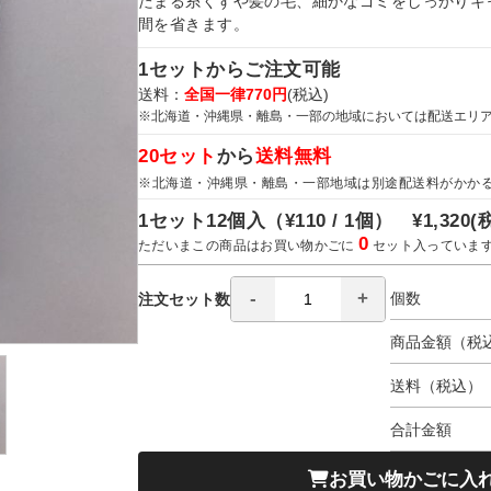
たまる糸くずや髪の毛、細かなゴミをしっかりキ
間を省きます。
1セットからご注文可能
送料：
全国一律770円
(税込)
※北海道・沖縄県・離島・一部の地域においては配送エリ
20セット
から
送料無料
※北海道・沖縄県・離島・一部地域は別途配送料がかか
1セット12個入（
¥110 / 1個）
¥1,320
(
0
ただいまこの商品はお買い物かごに
セット入っていま
個数
注文セット数
商品金額（税
送料（税込）
合計金額
お買い物かごに入