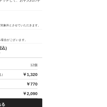
ャッチして、お手入れの手
ア対象外とさせていただきます。
る場合がございます。
税込)
す
12
個
￥
1,320
込）
￥
770
￥
2,090
れる