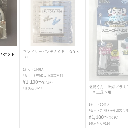
ランドリーピンチ２０Ｐ ＧＹ×
スケット
ＢＬ
1セット10個入
1セット(10個)
から注文可能
¥1,100〜
(税込)
凄腕くん 圧縮メラミ
1個あたり¥110
ー＆上履き用
1セット10個入
1セット(10個)
から注文可
¥1,100〜
(税込)
1個あたり¥110