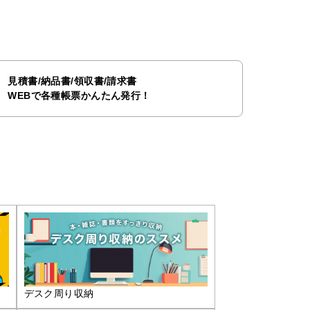
見積書/納品書/領収書/請求書
WEBで各種帳票かんたん発行！
デスク周り収納