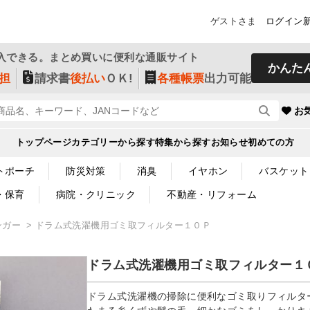
ゲストさま
ログイン
入できる。まとめ買いに便利な通販サイト
かんた
担
請求書
後払い
ＯＫ!
各種帳票
出力可能
お
トップページ
カテゴリーから探す
特集から探す
お知らせ
初めての方
トポーチ
防災対策
消臭
イヤホン
バスケット
・保育
病院・クリニック
不動産・リフォーム
ンガー
ドラム式洗濯機用ゴミ取フィルター１０Ｐ
ドラム式洗濯機用ゴミ取フィルター１
ドラム式洗濯機の掃除に便利なゴミ取りフィルタ