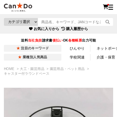
お気に入りから
購入履歴から
送料
当社負担
請求書
後払い
OK
各種帳票
出力可能
ひんやり
ネットポー
注目のキーワード
学校関連
介護・保育
業種別人気商品
HOME
大工・園芸用品
園芸用品・ペット用品
キャスター付ラウンドベース