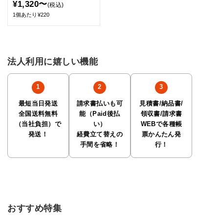
¥1,320〜
(税込)
1個あたり¥220
法人利用に嬉しい機能
最短当日発送
請求書払いも可
見積書/納品書/
全国送料無料
能（Paid後払
領収書/請求書
（当社負担）で
い）
WEBで各種帳
発送！
経費立て替えの
票かんたん発
手間を省略！
行！
おすすめ特集