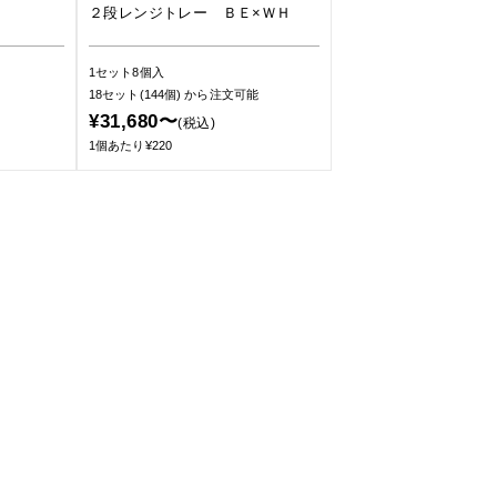
２段レンジトレー ＢＥ×ＷＨ
1セット8個入
18セット(144個)
から注文可能
¥31,680〜
(税込)
1個あたり¥220