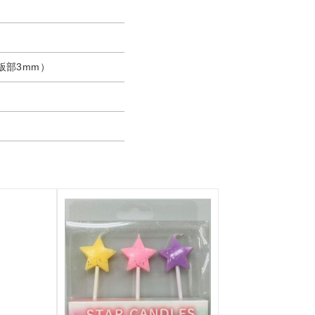
な板部3mm）