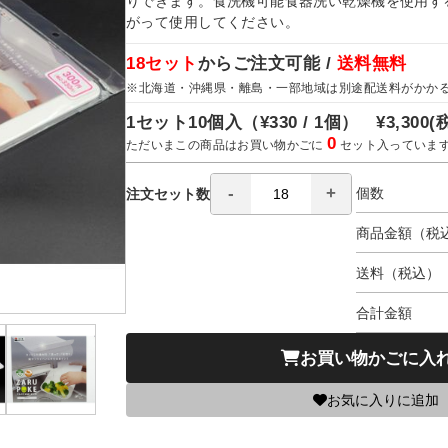
りできます。食洗機可能食器洗い乾燥機を使用す
がって使用してください。
18セット
からご注文可能 /
送料無料
※北海道・沖縄県・離島・一部地域は別途配送料がかか
1セット10個入（
¥330 / 1個）
¥3,300
(
0
ただいまこの商品はお買い物かごに
セット入っていま
個数
注文セット数
商品金額（税
送料（税込）
合計金額
お買い物かごに入
お気に入りに追加