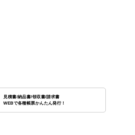
見積書/納品書/領収書/請求書
WEBで各種帳票かんたん発行！