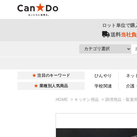
ロット単位で購
送料
当社負
ひんやり
ネッ
注目のキーワード
学校関連
介護
業種別人気商品
HOME
キッチン用品
調理用品・製菓