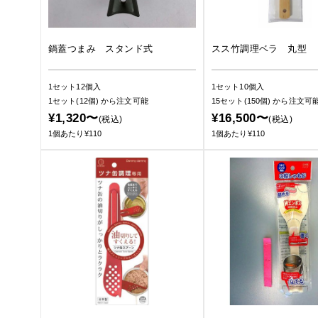
鍋蓋つまみ スタンド式
スス竹調理ベラ 丸型 
1セット12個入
1セット10個入
1セット(12個)
から注文可能
15セット(150個)
から注文可
¥1,320〜
¥16,500〜
(税込)
(税込)
1個あたり¥110
1個あたり¥110