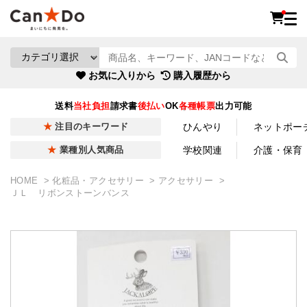
お気に入りから
購入履歴から
送料
当社負担
請求書
後払い
OK
各種帳票
出力可能
ひんやり
ネットポー
注目のキーワード
学校関連
介護・保育
業種別人気商品
HOME
化粧品・アクセサリー
アクセサリー
ＪＬ リボンストーンバンス