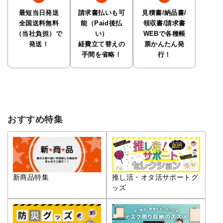
最短当日発送
請求書払いも可
見積書/納品書/
全国送料無料
能（Paid後払
領収書/請求書
（当社負担）で
い）
WEBで各種帳
発送！
経費立て替えの
票かんたん発
手間を省略！
行！
おすすめ特集
推し活・オタ活サポートグ
新商品特集
ッズ