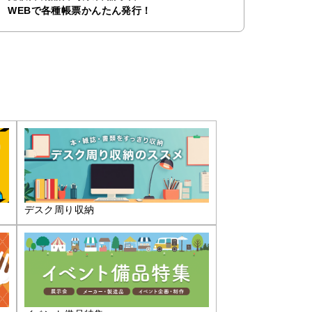
WEBで各種帳票かんたん発行！
デスク周り収納