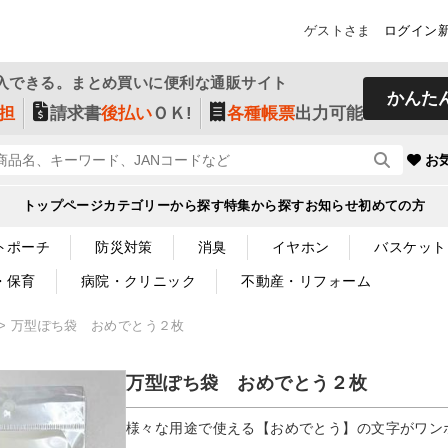
ゲストさま
ログイン
入できる。まとめ買いに便利な通販サイト
かんた
担
請求書
後払い
ＯＫ!
各種帳票
出力可能
お
トップページ
カテゴリーから探す
特集から探す
お知らせ
初めての方
トポーチ
防災対策
消臭
イヤホン
バスケット
・保育
病院・クリニック
不動産・リフォーム
万型ぽち袋 おめでとう２枚
万型ぽち袋 おめでとう２枚
様々な用途で使える【おめでとう】の文字がワン