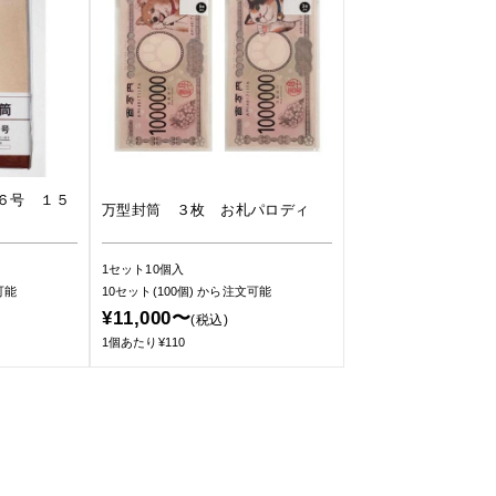
６号 １５
万型封筒 ３枚 お札パロディ
1セット10個入
可能
10セット(100個)
から注文可能
¥11,000〜
(税込)
1個あたり¥110