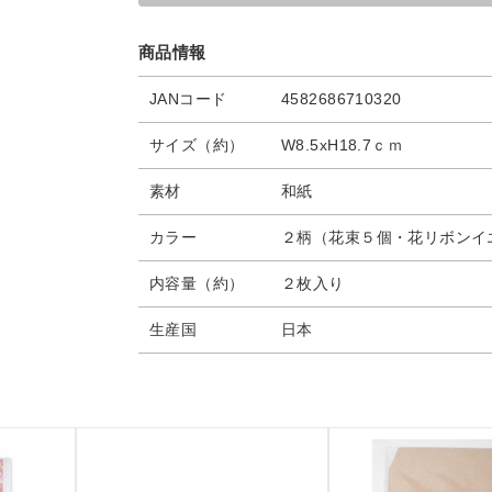
商品情報
JANコード
4582686710320
サイズ（約）
W8.5xH18.7ｃｍ
素材
和紙
カラー
２柄（花束５個・花リボンイ
内容量（約）
２枚入り
生産国
日本