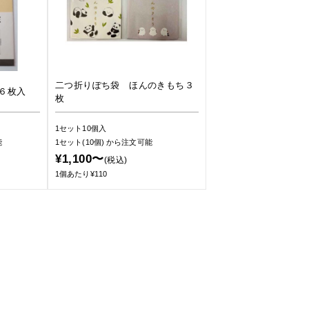
二つ折りぽち袋 ほんのきもち３
６枚入
枚
1セット10個入
能
1セット(10個)
から注文可能
¥1,100〜
(税込)
1個あたり¥110