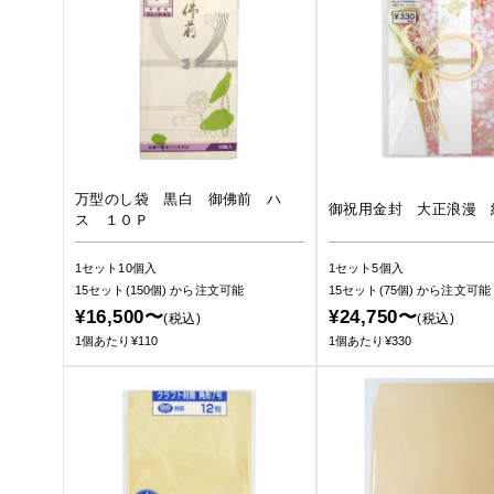
万型のし袋 黒白 御佛前 ハ
御祝用金封 大正浪漫 
ス １０Ｐ
1セット10個入
1セット5個入
15セット(150個)
から注文可能
15セット(75個)
から注文可能
¥16,500〜
¥24,750〜
(税込)
(税込)
1個あたり¥110
1個あたり¥330