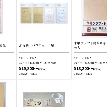
未晒クラフト封筒角形
紅桜
ぷち袋 パロディ ５枚
枚入
1セット12個入
1セット12個入
15セット(180個)
から注文可能
10セット(120個)
から注文
¥19,800〜
¥13,200〜
(税込)
(税込)
1個あたり¥110
1個あたり¥110