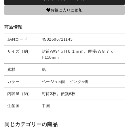
お気に入りに追加
商品情報
JANコード
4582686711143
サイズ（約）
封筒/W94ｘH６１ｍｍ、便箋/W８７ｘ
H110mm
素材
紙
カラー
ベージュ5個、ピンク5個
内容量（約）
封筒3枚。便箋6枚
生産国
中国
同じカテゴリーの商品