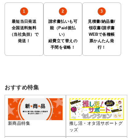
最短当日発送
請求書払いも可
見積書/納品書/
全国送料無料
能（Paid後払
領収書/請求書
（当社負担）で
い）
WEBで各種帳
発送！
経費立て替えの
票かんたん発
手間を省略！
行！
おすすめ特集
推し活・オタ活サポートグ
新商品特集
ッズ