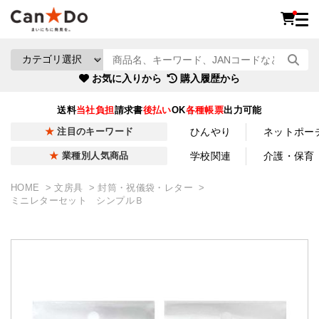
お気に入りから
購入履歴から
送料
当社負担
請求書
後払い
OK
各種帳票
出力可能
ひんやり
ネットポー
注目のキーワード
学校関連
介護・保育
業種別人気商品
HOME
文房具
封筒・祝儀袋・レター
ミニレターセット シンプルＢ