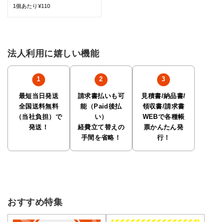
1個あたり¥110
法人利用に嬉しい機能
最短当日発送
請求書払いも可
見積書/納品書/
全国送料無料
能（Paid後払
領収書/請求書
（当社負担）で
い）
WEBで各種帳
発送！
経費立て替えの
票かんたん発
手間を省略！
行！
おすすめ特集