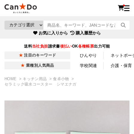
お気に入りから
購入履歴から
送料
当社負担
請求書
後払い
OK
各種帳票
出力可能
ひんやり
ネットポー
注目のキーワード
学校関連
介護・保育
業種別人気商品
HOME
キッチン用品
食卓小物
セラミック吸水コースター シマエナガ