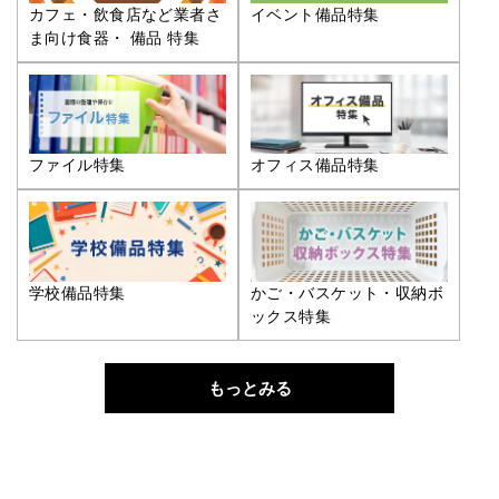
カフェ・飲食店など業者さ
イベント備品特集
ま向け食器・ 備品 特集
ファイル特集
オフィス備品特集
学校備品特集
かご・バスケット・収納ボ
ックス特集
もっとみる