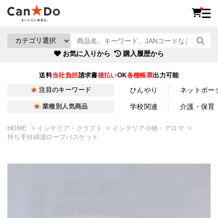
お気に入りから
購入履歴から
送料
当社負担
請求書
後払い
OK
各種帳票
出力可能
ひんやり
ネットポー
注目のキーワード
学校関連
介護・保育
業種別人気商品
HOME
インテリア・クラフト
インテリア小物・アロマ
持ち手付綿混ロープバスケット