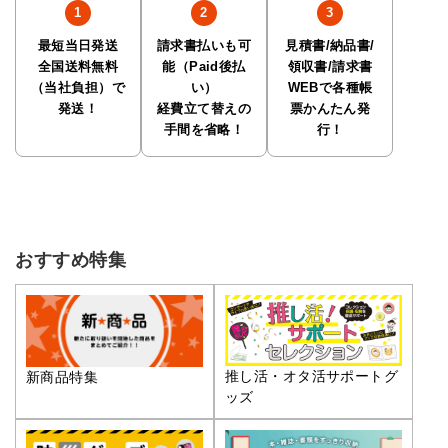
最短当日発送
請求書払いも可
見積書/納品書/
全国送料無料
能（Paid後払
領収書/請求書
（当社負担）で
い）
WEBで各種帳
発送！
経費立て替えの
票かんたん発
手間を省略！
行！
おすすめ特集
推し活・オタ活サポートグ
新商品特集
ッズ