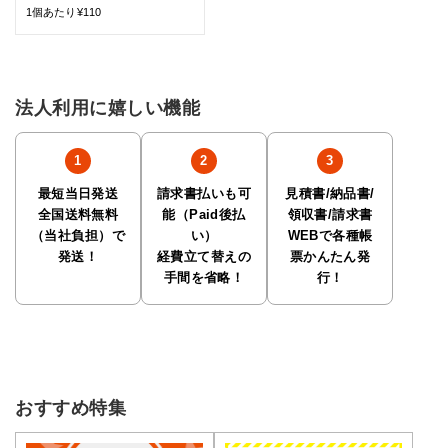
1個あたり¥110
法人利用に嬉しい機能
最短当日発送
請求書払いも可
見積書/納品書/
全国送料無料
能（Paid後払
領収書/請求書
（当社負担）で
い）
WEBで各種帳
発送！
経費立て替えの
票かんたん発
手間を省略！
行！
おすすめ特集