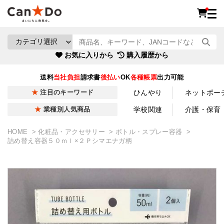
お気に入りから
購入履歴から
送料
当社負担
請求書
後払い
OK
各種帳票
出力可能
ひんやり
ネットポー
注目のキーワード
学校関連
介護・保育
業種別人気商品
HOME
化粧品・アクセサリー
ボトル・スプレー容器
詰め替え容器５０ｍｌ×２Ｐシマエナガ柄