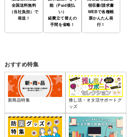
全国送料無料
能（Paid後払
領収書/請求書
（当社負担）で
い）
WEBで各種帳
発送！
経費立て替えの
票かんたん発
手間を省略！
行！
おすすめ特集
推し活・オタ活サポートグ
新商品特集
ッズ