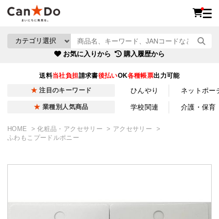
お気に入りから
購入履歴から
送料
当社負担
請求書
後払い
OK
各種帳票
出力可能
ひんやり
ネットポー
注目のキーワード
学校関連
介護・保育
業種別人気商品
HOME
化粧品・アクセサリー
アクセサリー
ふわもこプードルポニー