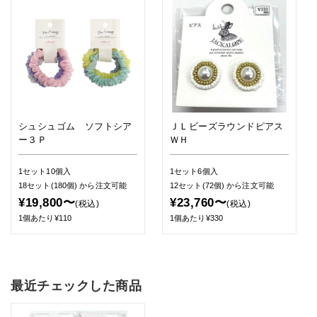
シュシュゴム ソフトシア
ＪＬビーズラウンドピアス
ー３Ｐ
ＷＨ
1セット10個入
1セット6個入
18セット(180個)
から注文可能
12セット(72個)
から注文可能
¥19,800〜
¥23,760〜
(税込)
(税込)
1個あたり¥110
1個あたり¥330
最近チェックした商品