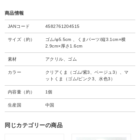
商品情報
JANコード
4582761204515
サイズ（約）
ゴム/φ5.5cm 、くまパーツ/縦3.1cm×横
2.9cm×厚さ1.6cm
素材
アクリル、ゴム
カラー
クリアくま（ゴム/紫3、ベージュ3）、マ
ットくま（ゴム/ピンク3、水色3）
内容量（約）
1個
生産国
中国
同じカテゴリーの商品