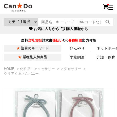
お気に入りから
購入履歴から
送料
当社負担
請求書
後払い
OK
各種帳票
出力可能
ひんやり
ネットポー
注目のキーワード
学校関連
介護・保育
業種別人気商品
HOME
化粧品・アクセサリー
アクセサリー
クリアくまさんポニー