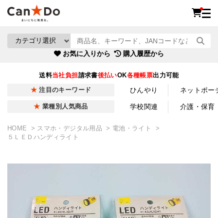
お気に入りから
購入履歴から
送料
当社負担
請求書
後払い
OK
各種帳票
出力可能
ひんやり
ネットポー
注目のキーワード
学校関連
介護・保育
業種別人気商品
HOME
スマホ・デジタル用品
電池・ライト
５ＬＥＤハンディライト