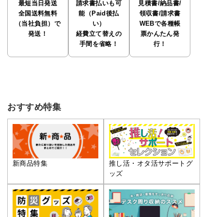
最短当日発送
請求書払いも可
見積書/納品書/
全国送料無料
能（Paid後払
領収書/請求書
（当社負担）で
い）
WEBで各種帳
発送！
経費立て替えの
票かんたん発
手間を省略！
行！
おすすめ特集
推し活・オタ活サポートグ
新商品特集
ッズ