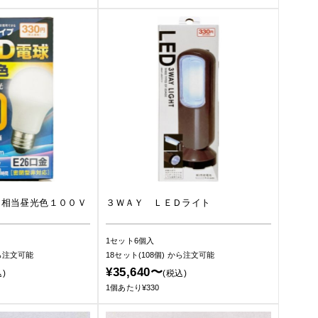
Ｗ相当昼光色１００Ｖ
３ＷＡＹ ＬＥＤライト
1セット6個入
ら注文可能
18セット(108個)
から注文可能
¥35,640〜
)
(税込)
1個あたり¥330