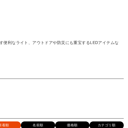
らす便利なライト、アウトドアや防災にも重宝するLEDアイテムな
新着順
名前順
価格順
カテゴリ順