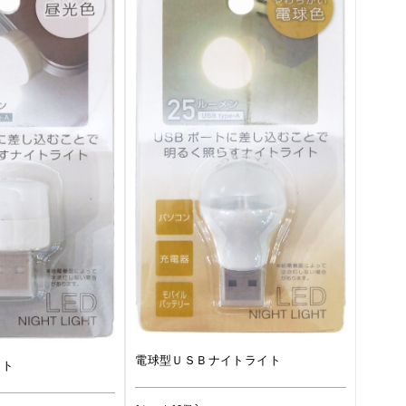
電球型ＵＳＢナイトライト
イト