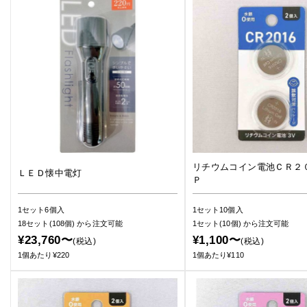
リチウムコイン電池ＣＲ２
ＬＥＤ懐中電灯
Ｐ
1セット6個入
1セット10個入
18セット(108個)
から注文可能
1セット(10個)
から注文可能
¥23,760〜
¥1,100〜
(税込)
(税込)
1個あたり¥220
1個あたり¥110