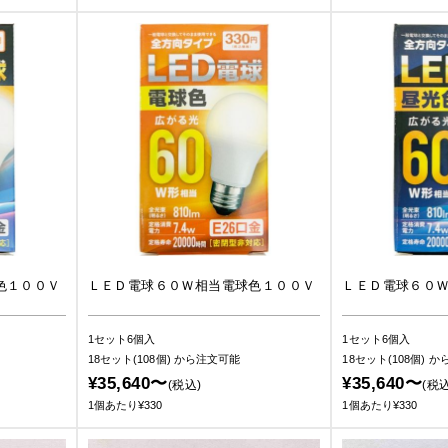
色１００Ｖ
ＬＥＤ電球６０Ｗ相当電球色１００Ｖ
ＬＥＤ電球６０
1セット6個入
1セット6個入
18セット(108個)
から注文可能
18セット(108個)
か
¥35,640〜
¥35,640〜
(税込)
(税込
1個あたり¥330
1個あたり¥330