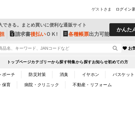
ゲストさま
ログイン
入できる。まとめ買いに便利な通販サイト
かんた
担
請求書
後払い
ＯＫ!
各種帳票
出力可能
お
トップページ
カテゴリーから探す
特集から探す
お知らせ
初めての方
トポーチ
防災対策
消臭
イヤホン
バスケット
・保育
病院・クリニック
不動産・リフォーム