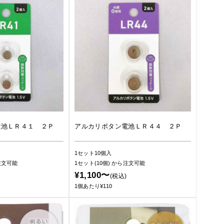
電池ＬＲ４１ ２Ｐ
アルカリボタン電池ＬＲ４４ ２Ｐ
1セット10個入
注文可能
1セット(10個)
から注文可能
¥1,100〜
(税込)
1個あたり¥110