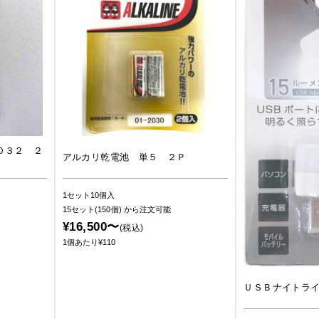
０３２ ２
アルカリ乾電池 単５ ２Ｐ
1セット10個入
15セット(150個)
から注文可能
¥16,500〜
(税込)
1個あたり¥110
ＵＳＢナイトラ