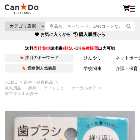
お気に入りから
購入履歴から
送料
当社負担
請求書
後払い
OK
各種帳票
出力可能
ひんやり
ネットポー
注目のキーワード
学校関連
介護・保育
業種別人気商品
HOME
衛生・健康用品
救急用品 ・ 綿棒 ・ ティッシュ ・ オーラルケア
歯ブラシホルダー