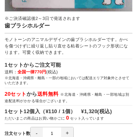
※ご決済確認後2～3日で発送されます
歯ブラシホルダー
モノトーンのアニマルデザインの歯ブラシホルダーです。かべ
を傷つけずに繰り返し貼り直せる粘着シートのフック形状にな
ります。可愛く収納できます。
1セットからご注文可能
送料：
全国一律770円
(税込)
※北海道・沖縄県・離島・一部の地域においては配送エリア対象外とさせて
いただきます。
20セット
から
送料無料
※北海道・沖縄県・離島・一部地域は別
途配送料がかかる場合がございます。
1セット12個入（
¥110 / 1個）
¥1,320
(税込)
0
ただいまこの商品はお買い物かごに
セット入っています
注文セット数