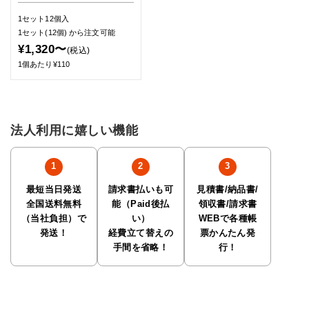
1セット12個入
1セット(12個)
から注文可能
¥1,320〜
(税込)
1個あたり¥110
法人利用に嬉しい機能
最短当日発送
請求書払いも可
見積書/納品書/
全国送料無料
能（Paid後払
領収書/請求書
（当社負担）で
い）
WEBで各種帳
発送！
経費立て替えの
票かんたん発
手間を省略！
行！