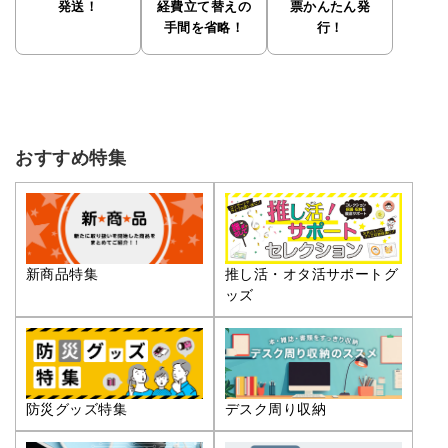
発送！
経費立て替えの
票かんたん発
手間を省略！
行！
おすすめ特集
推し活・オタ活サポートグ
新商品特集
ッズ
防災グッズ特集
デスク周り収納