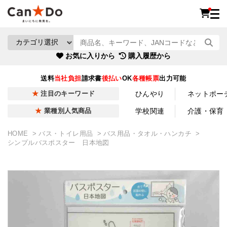
お気に入りから
購入履歴から
送料
当社負担
請求書
後払い
OK
各種帳票
出力可能
ひんやり
ネットポー
注目のキーワード
学校関連
介護・保育
業種別人気商品
HOME
バス・トイレ用品
バス用品・タオル・ハンカチ
シンプルバスポスター 日本地図