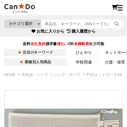
お気に入りから
購入履歴から
送料
当社負担
請求書
後払い
OK
各種帳票
出力可能
ひんやり
ネットポー
注目のキーワード
学校関連
介護・保育
業種別人気商品
HOME
衣料品・バッグ
バッグ・ポーチ
PVCネットポーチA4