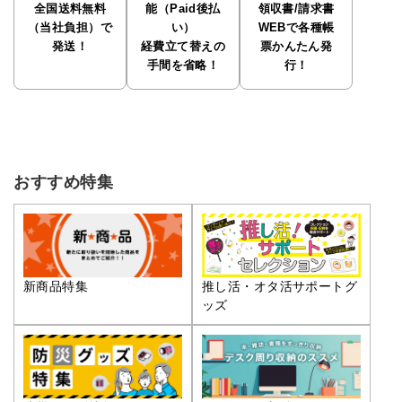
全国送料無料
能（Paid後払
領収書/請求書
（当社負担）で
い）
WEBで各種帳
発送！
経費立て替えの
票かんたん発
手間を省略！
行！
おすすめ特集
推し活・オタ活サポートグ
新商品特集
ッズ