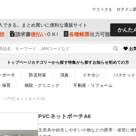
ゲストさま
ログイン
入できる。まとめ買いに便利な通販サイト
かんた
担
請求書
後払い
ＯＫ!
各種帳票
出力可能
お
トップページ
カテゴリーから探す
特集から探す
お知らせ
初めての方
トポーチ
防災対策
消臭
イヤホン
バスケット
・保育
病院・クリニック
不動産・リフォーム
チ
PVCネットポーチA6
PVCネットポーチA6
文房具や紛失しやすい小物などの携帯・保管に便