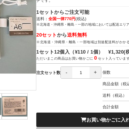
チです。
1セットからご注文可能
送料：
全国一律770円
(税込)
※北海道・沖縄県・離島・一部の地域においては配送エリ
20セット
から
送料無料
※北海道・沖縄県・離島・一部地域は別途配送料がかか
1セット12個入（
¥110 / 1個）
¥1,320
(
0
ただいまこの商品はお買い物かごに
セット入っていま
個数
注文セット数
商品金額（税
送料（税込）
合計金額
お買い物かごに入