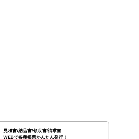
見積書/納品書/領収書/請求書
WEBで各種帳票かんたん発行！