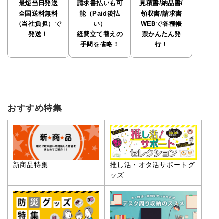
最短当日発送
請求書払いも可
見積書/納品書/
全国送料無料
能（Paid後払
領収書/請求書
（当社負担）で
い）
WEBで各種帳
発送！
経費立て替えの
票かんたん発
手間を省略！
行！
おすすめ特集
推し活・オタ活サポートグ
新商品特集
ッズ