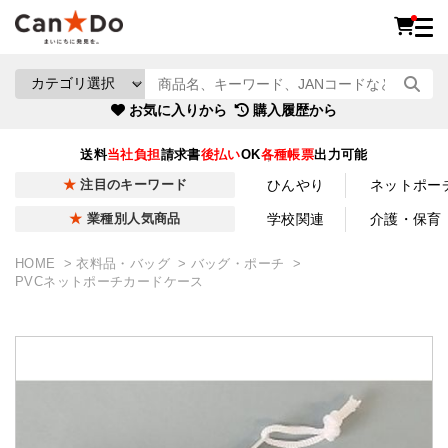
お気に入りから
購入履歴から
送料
当社負担
請求書
後払い
OK
各種帳票
出力可能
ひんやり
ネットポー
注目のキーワード
学校関連
介護・保育
業種別人気商品
HOME
衣料品・バッグ
バッグ・ポーチ
PVCネットポーチカードケース