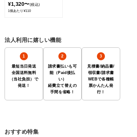
¥1,320〜
(税込)
1個あたり¥110
法人利用に嬉しい機能
最短当日発送
請求書払いも可
見積書/納品書/
全国送料無料
能（Paid後払
領収書/請求書
（当社負担）で
い）
WEBで各種帳
発送！
経費立て替えの
票かんたん発
手間を省略！
行！
おすすめ特集