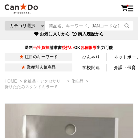
お気に入りから
購入履歴から
送料
当社負担
請求書
後払い
OK
各種帳票
出力可能
ひんやり
ネットポー
注目のキーワード
学校関連
介護・保育
業種別人気商品
HOME
化粧品・アクセサリー
化粧品
折りたたみスタンドミラーＳ