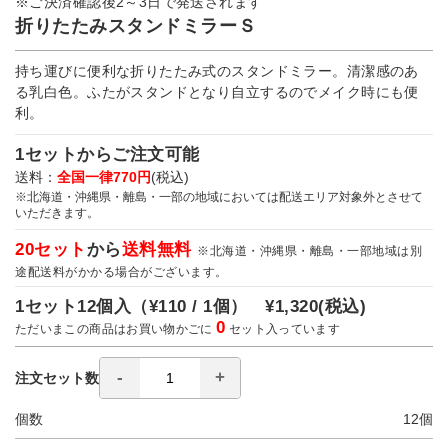
※ご決済確認後2～3日で発送されます
折りたたみスタンドミラーＳ
持ち運びに便利な折りたたみ式のスタンドミラー。清潔感のあ
る乳白色。ふたがスタンドとなり自立するのでメイク時にも便
利。
1セットからご注文可能
送料：
全国一律770円
(税込)
※北海道・沖縄県・離島・一部の地域においては配送エリア対象外とさせて
いただきます。
20セット
から
送料無料
※北海道・沖縄県・離島・一部地域は別
途配送料がかかる場合がございます。
1セット12個入（
¥110 / 1個）
¥1,320
(税込)
0
ただいまこの商品はお買い物かごに
セット入っています
注文セット数
個数
12
個