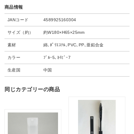
商品情報
JANコード
4589925160304
サイズ（約）
約W180×H65×25mm
素材
綿､ﾎﾟﾘｴｽﾃﾙ､PVC､PP､亜鉛合金
カラー
ﾌﾞﾙｰ5､ﾈｲﾋﾞｰ7
生産国
中国
同じカテゴリーの商品