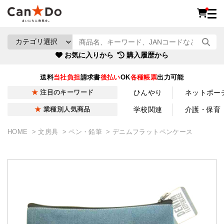
お気に入りから
購入履歴から
送料
当社負担
請求書
後払い
OK
各種帳票
出力可能
ひんやり
ネットポー
注目のキーワード
学校関連
介護・保育
業種別人気商品
HOME
文房具
ペン・鉛筆
デニムフラットペンケース