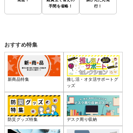
発送！
経費立て替えの
票かんたん発
手間を省略！
行！
おすすめ特集
推し活・オタ活サポートグ
新商品特集
ッズ
防災グッズ特集
デスク周り収納