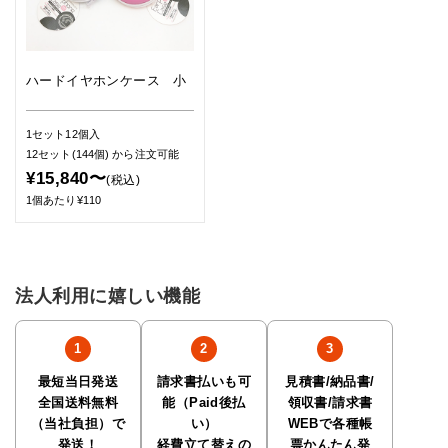
ハードイヤホンケース 小
1セット12個入
12セット(144個)
から注文可能
¥15,840〜
(税込)
1個あたり¥110
法人利用に嬉しい機能
最短当日発送
請求書払いも可
見積書/納品書/
全国送料無料
能（Paid後払
領収書/請求書
（当社負担）で
い）
WEBで各種帳
発送！
経費立て替えの
票かんたん発