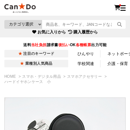
お気に入りから
購入履歴から
送料
当社負担
請求書
後払い
OK
各種帳票
出力可能
ひんやり
ネットポー
注目のキーワード
学校関連
介護・保育
業種別人気商品
HOME
スマホ・デジタル用品
スマホアクセサリー
ハードイヤホンケース 小