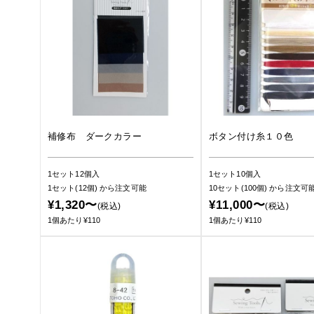
補修布 ダークカラー
ボタン付け糸１０色
1セット12個入
1セット10個入
1セット(12個)
から注文可能
10セット(100個)
から注文可
¥1,320〜
¥11,000〜
(税込)
(税込)
1個あたり¥110
1個あたり¥110