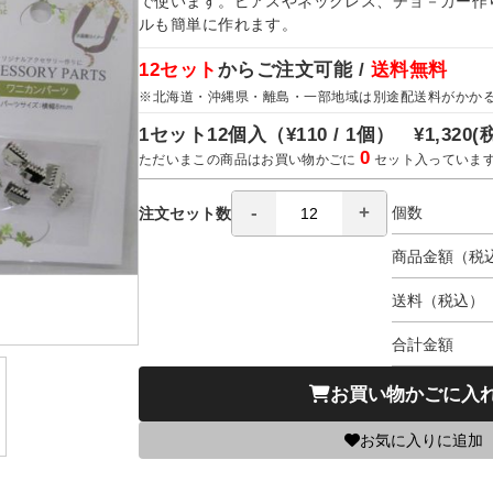
で使います。ピアスやネックレス、チョ－カー作
ルも簡単に作れます。
12セット
からご注文可能 /
送料無料
※北海道・沖縄県・離島・一部地域は別途配送料がかか
1セット12個入（
¥110 / 1個）
¥1,320
(
0
ただいまこの商品はお買い物かごに
セット入っていま
個数
注文セット数
商品金額（税
送料（税込）
合計金額
お買い物かごに入
お気に入りに追加