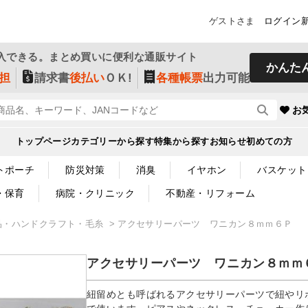
ゲストさま
ログイン
入できる。まとめ買いに便利な通販サイト
かんた
担
請求書
後払い
ＯＫ!
各種帳票
出力可能
お
トップページ
カテゴリーから探す
特集から探す
お知らせ
初めての方
トポーチ
防災対策
消臭
イヤホン
バスケット
・保育
病院・クリニック
不動産・リフォーム
品・ハンドクラフト・毛糸
アクセサリーパーツ ワニカン８ｍｍ６Ｐ
アクセサリーパーツ ワニカン８ｍｍ
紐留めとも呼ばれるアクセサリーパーツで紐やリボ