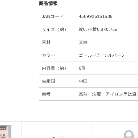
商品情報
JANコード
4589925161585
サイズ（約）
縦0.7×横0.8×0.7cm
素材
真鍮
カラー
ゴールド7、シルバー5
内容量（約）
6個
生産国
中国
備考
高熱・洗濯・アイロン等は避