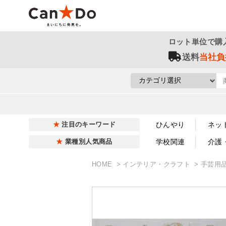
ロット単位で購
送料
当社負
ひんやり
ネッ
注目のキーワード
学校関連
介護
業種別人気商品
HOME
インテリア・クラフト
手芸用