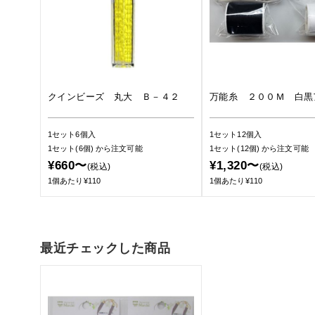
クインビーズ 丸大 Ｂ－４２
万能糸 ２００Ｍ 白黒
1セット6個入
1セット12個入
1セット(6個)
から注文可能
1セット(12個)
から注文可能
¥660〜
¥1,320〜
(税込)
(税込)
1個あたり¥110
1個あたり¥110
最近チェックした商品