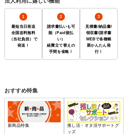
法人利用に嬉しい機能
最短当日発送
請求書払いも可
見積書/納品書/
全国送料無料
能（Paid後払
領収書/請求書
（当社負担）で
い）
WEBで各種帳
発送！
経費立て替えの
票かんたん発
手間を省略！
行！
おすすめ特集
推し活・オタ活サポートグ
新商品特集
ッズ