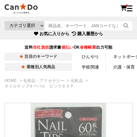
お気に入りから
購入履歴から
送料
当社負担
請求書
後払い
OK
各種帳票
出力可能
ひんやり
ネットポー
注目のキーワード
学校関連
介護・保育
業種別人気商品
HOME
化粧品・アクセサリー
化粧品
ネイルチップオーバル ピンク６０Ｐ