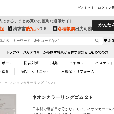
ゲストさま
ログイン
入できる。まとめ買いに便利な通販サイト
かんた
担
請求書
後払い
ＯＫ!
各種帳票
出力可能
お
トップページ
カテゴリーから探す
特集から探す
お知らせ
初めての方
トポーチ
防災対策
消臭
イヤホン
バスケット
・保育
病院・クリニック
不動産・リフォーム
サリー
ネオンカラーリングゴム２Ｐ
ネオンカラーリングゴム２Ｐ
日本製で継ぎ目が分かりにくい、ネオンカラーの