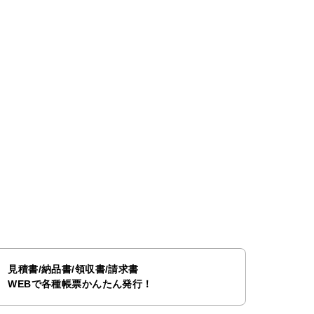
見積書/納品書/領収書/請求書
WEBで各種帳票かんたん発行！