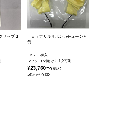
クリップ２
ｆａｖフリルリボンカチューシャ
黄
1セット6個入
能
12セット(72個)
から注文可能
¥23,760〜
(税込)
1個あたり¥330