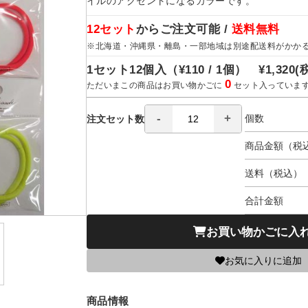
イルのアクセントになるカラーです。
12セット
からご注文可能 /
送料無料
※北海道・沖縄県・離島・一部地域は別途配送料がかか
1セット12個入（
¥110 / 1個）
¥1,320
(
0
ただいまこの商品はお買い物かごに
セット入っていま
個数
注文セット数
商品金額（税
送料（税込）
合計金額
お買い物かごに入
お気に入りに追加
商品情報