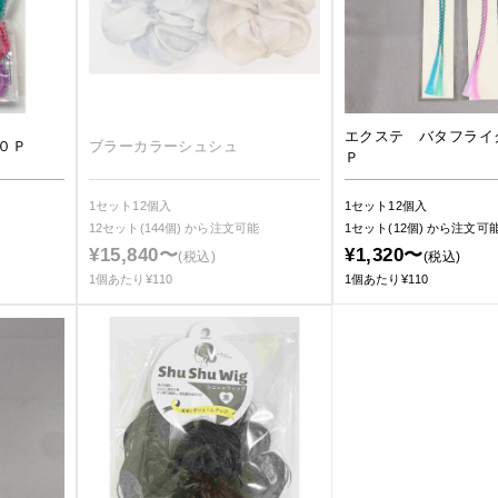
エクステ バタフライ
０Ｐ
ブラーカラーシュシュ
Ｐ
1セット12個入
1セット12個入
12セット(144個)
から注文可能
1セット(12個)
から注文可
¥15,840〜
¥1,320〜
(税込)
(税込)
1個あたり¥110
1個あたり¥110