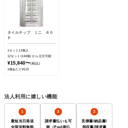
ネイルチップ ミニ ６０
Ｐ
1セット12個入
12セット(144個)
から注文可能
¥15,840〜
(税込)
1個あたり¥110
法人利用に嬉しい機能
最短当日発送
請求書払いも可
見積書/納品書/
全国送料無料
能（Paid後払
領収書/請求書