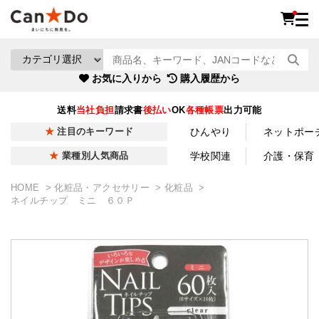
お気に入りから
購入履歴から
送料
当社負担
請求書
後払い
OK
各種帳票
出力可能
ひんやり
ネットポー
注目のキーワード
学校関連
介護・保育
業種別人気商品
HOME
化粧品・アクセサリー
化粧品
ネイルチップ ミニ ６０Ｐ