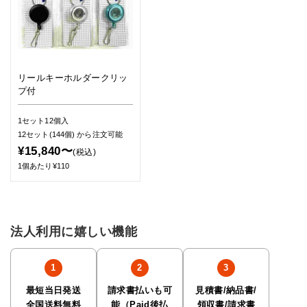
リールキーホルダークリッ
プ付
1セット12個入
12セット(144個)
から注文可能
¥15,840〜
(税込)
1個あたり¥110
法人利用に嬉しい機能
最短当日発送
請求書払いも可
見積書/納品書/
全国送料無料
能（Paid後払
領収書/請求書