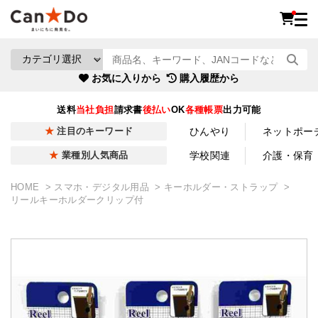
お気に入りから
購入履歴から
送料
当社負担
請求書
後払い
OK
各種帳票
出力可能
ひんやり
ネットポー
注目のキーワード
学校関連
介護・保育
業種別人気商品
HOME
スマホ・デジタル用品
キーホルダー・ストラップ
リールキーホルダークリップ付