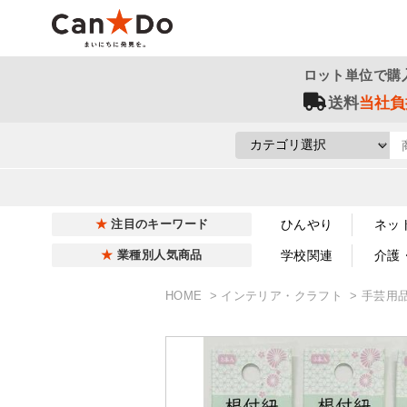
ロット単位で購
送料
当社負
ひんやり
ネッ
注目のキーワード
学校関連
介護
業種別人気商品
HOME
インテリア・クラフト
手芸用