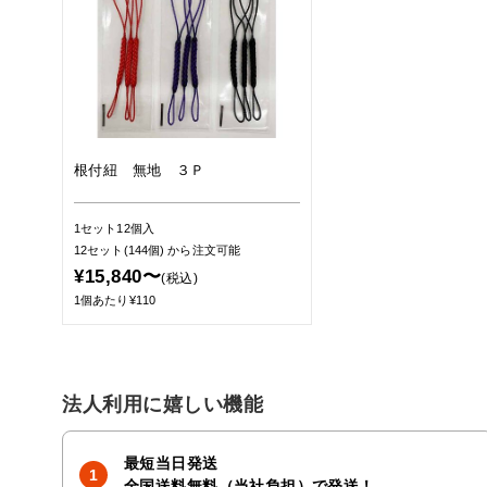
根付紐 無地 ３Ｐ
1セット12個入
12セット(144個)
から注文可能
¥15,840〜
(税込)
1個あたり¥110
法人利用に嬉しい機能
最短当日発送
全国送料無料（当社負担）で発送！