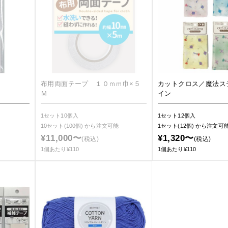
布用両面テープ １０ｍｍ巾×５
カットクロス／魔法ス
Ｍ
イン
1セット10個入
1セット12個入
10セット(100個)
から注文可能
1セット(12個)
から注文可
¥11,000〜
¥1,320〜
(税込)
(税込)
1個あたり¥110
1個あたり¥110