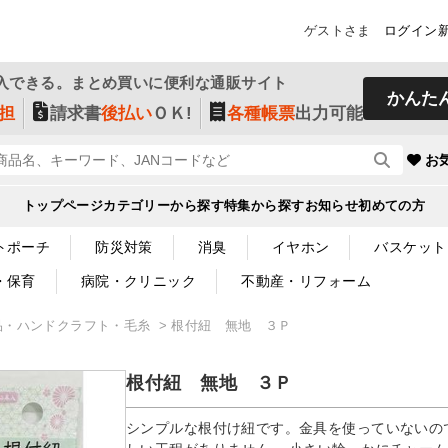
ゲストさま
ログイン
入できる。まとめ買いに便利な通販サイト
かんた
担
請求書
後払い
ＯＫ!
各種帳票
出力可能
お
トップページ
カテゴリーから探す
特集から探す
お知らせ
初めての方
トポーチ
防災対策
消臭
イヤホン
バスケット
・保育
病院・クリニック
不動産・リフォーム
品・ハンドクラフト・毛糸
根付紐 無地 ３Ｐ
根付紐 無地 ３Ｐ
シンプルな根付け紐です。金具を使っていないの