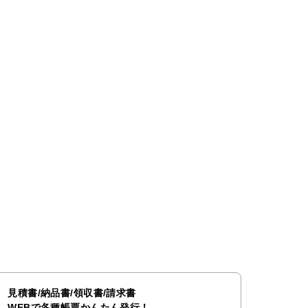
見積書/納品書/領収書/請求書
WEBで各種帳票かんたん発行！