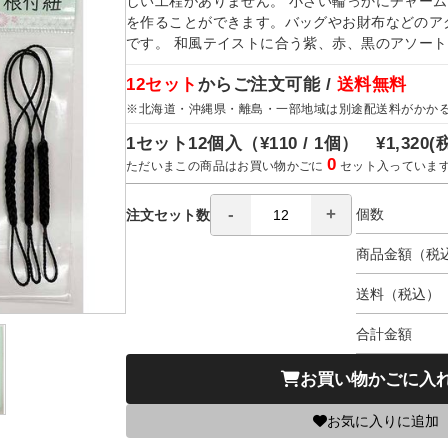
しい工程がありません。 小さい輪っかにチャー
を作ることができます。バッグやお財布などのア
です。 和風テイストに合う紫、赤、黒のアソー
12セット
からご注文可能 /
送料無料
※北海道・沖縄県・離島・一部地域は別途配送料がかか
1セット12個入（
¥110 / 1個）
¥1,320
(
0
ただいまこの商品はお買い物かごに
セット入っていま
個数
注文セット数
商品金額（税
送料（税込）
合計金額
お買い物かごに入
お気に入りに追加