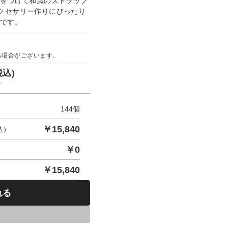
ムをつけて和風のストラップ
クセサリー作りにぴったり
トです。
る場合がございます。
税込)
す
144
個
￥
15,840
込）
￥
0
￥
15,840
れる